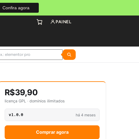
Confira agora
PAINEL
R$39,90
licença GPL · domínios ilimitados
v1.0.0
há 4 meses
Comprar agora