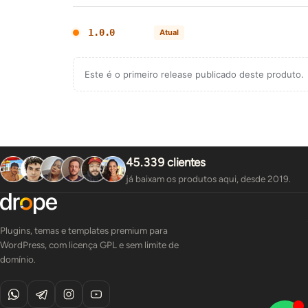
1.0.0
Atual
Este é o primeiro release publicado deste produto.
45.339 clientes
já baixam os produtos aqui, desde 2019.
Plugins, temas e templates premium para
WordPress, com licença GPL e sem limite de
domínio.