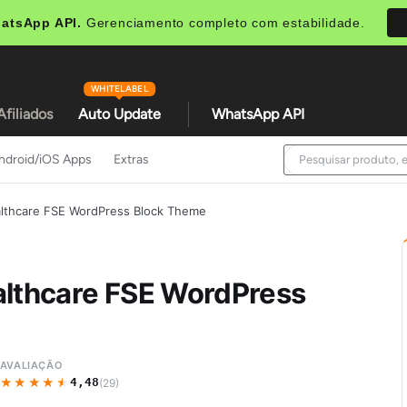
atsApp API.
Gerenciamento completo com estabilidade.
WHITELABEL
Afiliados
Auto Update
WhatsApp API
ndroid/iOS Apps
Extras
althcare FSE WordPress Block Theme
althcare FSE WordPress
AVALIAÇÃO
★★★★★
★★★★★
4,48
(29)