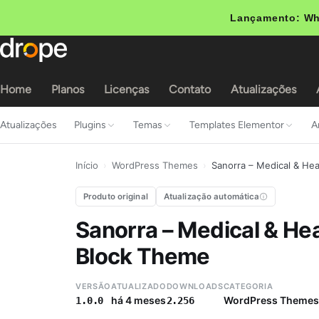
Lançamento: Wh
Home
Planos
Licenças
Contato
Atualizações
Atualizações
Plugins
Temas
Templates Elementor
A
Início
›
WordPress Themes
›
Sanorra – Medical & He
Produto original
Atualização automática
Sanorra – Medical & He
Block Theme
VERSÃO
ATUALIZADO
DOWNLOADS
CATEGORIA
há 4 meses
WordPress Themes
1.0.0
2.256