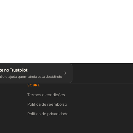
te no Trustpilot
to e ajuda quem ainda está decidindo
E
SOBRE
Termos e condições
Política de reembolso
Política de privacidade