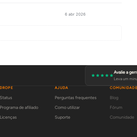
6 abr 2026
Avalie a gen
Leva um minu
DROPE
AJUDA
COMUNIDAD
Status
Perguntas frequentes
Blog
Programa de afiliado
Como utilizar
Fórum
Licenças
Suporte
Comunidade