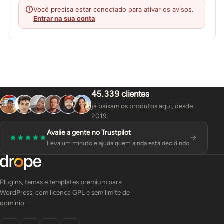
Você precisa estar conectado para ativar os avisos.
Entrar na sua conta
45.339 clientes
já baixam os produtos aqui, desde
2019.
Avalie a gente no Trustpilot
Leva um minuto e ajuda quem ainda está decidindo
Plugins, temas e templates premium para
WordPress, com licença GPL e sem limite de
domínio.