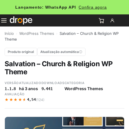
Lançamento: WhatsApp API
Confira agora
Início
›
WordPress Themes
›
Salvation – Church & Religion WP
Theme
Produto original
Atualização automática
Salvation – Church & Religion WP
Theme
VERSÃO
ATUALIZADO
DOWNLOADS
CATEGORIA
há 3 anos
WordPress Themes
1.1.8
9.441
AVALIAÇÃO
★★★★★
★★★★★
4,54
(124)