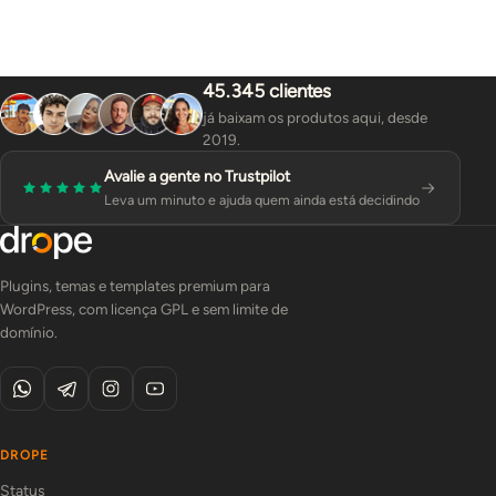
45.345 clientes
já baixam os produtos aqui, desde
2019.
Avalie a gente no Trustpilot
Leva um minuto e ajuda quem ainda está decidindo
Plugins, temas e templates premium para
WordPress, com licença GPL e sem limite de
domínio.
DROPE
Status