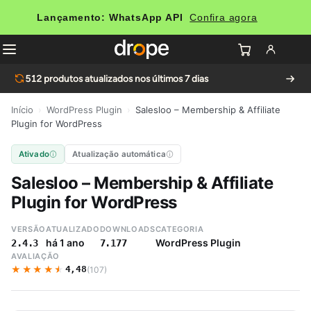
Lançamento: WhatsApp API
Confira agora
512
produtos atualizados nos últimos 7 dias
Início
›
WordPress Plugin
›
Salesloo – Membership & Affiliate
Plugin for WordPress
Ativado
Atualização automática
Salesloo – Membership & Affiliate
Plugin for WordPress
VERSÃO
ATUALIZADO
DOWNLOADS
CATEGORIA
há 1 ano
WordPress Plugin
2.4.3
7.177
AVALIAÇÃO
★★★★★
★★★★★
4,48
(107)