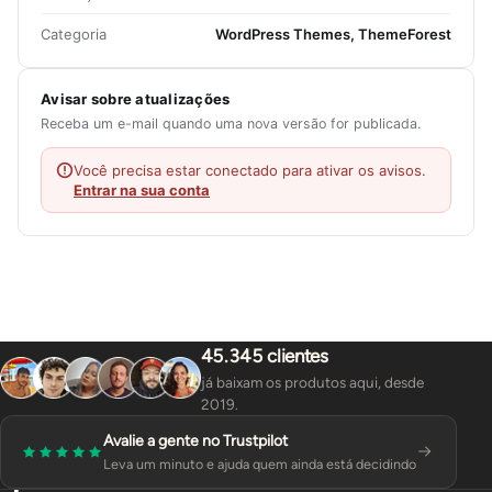
Categoria
WordPress Themes, ThemeForest
Avisar sobre atualizações
Receba um e-mail quando uma nova versão for publicada.
Você precisa estar conectado para ativar os avisos.
Entrar na sua conta
45.345 clientes
já baixam os produtos aqui, desde
2019.
Avalie a gente no Trustpilot
Leva um minuto e ajuda quem ainda está decidindo