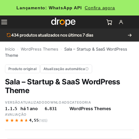
Lançamento: WhatsApp API
Confira agora
434
produtos atualizados nos últimos 7 dias
Início
›
WordPress Themes
›
Sala – Startup & SaaS WordPress
Theme
Produto original
Atualização automática
Sala – Startup & SaaS WordPress
Theme
VERSÃO
ATUALIZADO
DOWNLOADS
CATEGORIA
há 1 ano
WordPress Themes
1.1.5
6.831
AVALIAÇÃO
★★★★★
★★★★★
4,55
(165)