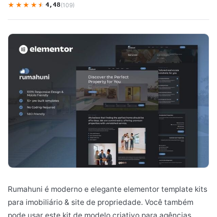
★★★★★
★★★★★
4,48
(109)
Rumahuni é moderno e elegante elementor template kits
para imobiliário & site de propriedade. Você também
pode usar este kit de modelo criativo para agências