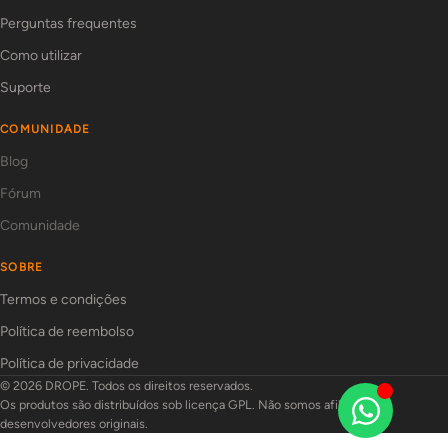
Perguntas frequentes
Como utilizar
Suporte
COMUNIDADE
Blog
Fórum
Comunidade
SOBRE
Termos e condições
Política de reembolso
Política de privacidade
© 2026 DROPE. Todos os direitos reservados.
Os produtos são distribuídos sob licença GPL. Não somos afiliados aos
desenvolvedores originais.