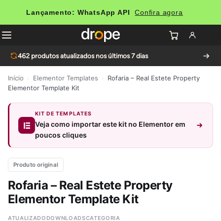
Lançamento: WhatsApp API
Confira agora
462
produtos atualizados nos últimos 7 dias
Início
›
Elementor Templates
›
Rofaria – Real Estete Property
Elementor Template Kit
KIT DE TEMPLATES
Veja como importar este kit no Elementor em
poucos cliques
Produto original
Rofaria – Real Estete Property
Elementor Template Kit
ATUALIZADO
DOWNLOADS
CATEGORIA