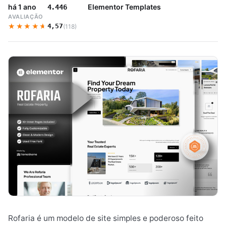
há 1 ano
Elementor Templates
4.446
AVALIAÇÃO
★★★★★
★★★★★
4,57
(118)
Rofaria é um modelo de site simples e poderoso feito