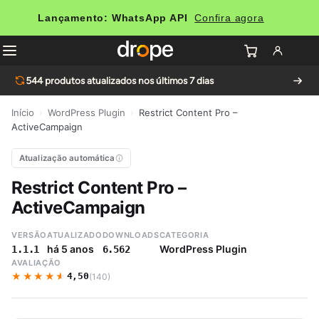
Lançamento: WhatsApp API
Confira agora
544
produtos atualizados nos últimos 7 dias
Início
›
WordPress Plugin
›
Restrict Content Pro –
ActiveCampaign
Atualização automática
Restrict Content Pro –
ActiveCampaign
VERSÃO
ATUALIZADO
DOWNLOADS
CATEGORIA
há 5 anos
WordPress Plugin
1.1.1
6.562
AVALIAÇÃO
★★★★★
★★★★★
4,50
(140)