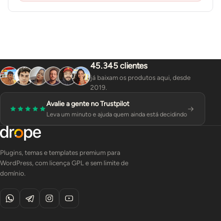
45.345 clientes
já baixam os produtos aqui, desde
2019.
Avalie a gente no Trustpilot
Leva um minuto e ajuda quem ainda está decidindo
Plugins, temas e templates premium para
WordPress, com licença GPL e sem limite de
domínio.