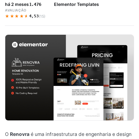
há 2 meses
Elementor Templates
1.476
AVALIAÇÃO
★★★★★
★★★★★
4,53
(15)
O
Renovra
é uma infraestrutura de engenharia e design