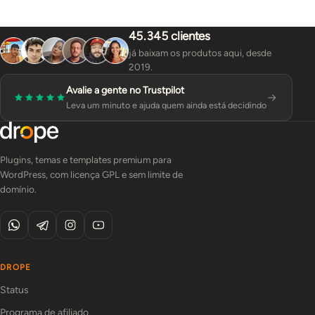
45.345 clientes
já baixam os produtos aqui, desde
2019.
Avalie a gente no Trustpilot
Leva um minuto e ajuda quem ainda está decidindo
Plugins, temas e templates premium para
WordPress, com licença GPL e sem limite de
domínio.
DROPE
Status
Programa de afiliado