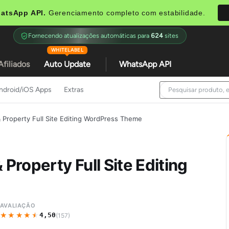
atsApp API.
Gerenciamento completo com estabilidade.
Fornecendo atualizações automáticas para
624
sites
WHITELABEL
Afiliados
Auto Update
WhatsApp API
ndroid/iOS Apps
Extras
& Property Full Site Editing WordPress Theme
 Property Full Site Editing
AVALIAÇÃO
★★★★★
★★★★★
4,50
(157)