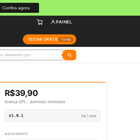
Confira agora
PAINEL
TESTAR GRÁTIS
7 DIAS
R$39,90
licença GPL · domínios ilimitados
v1.0.1
há 1 ano
ADICIONAIS