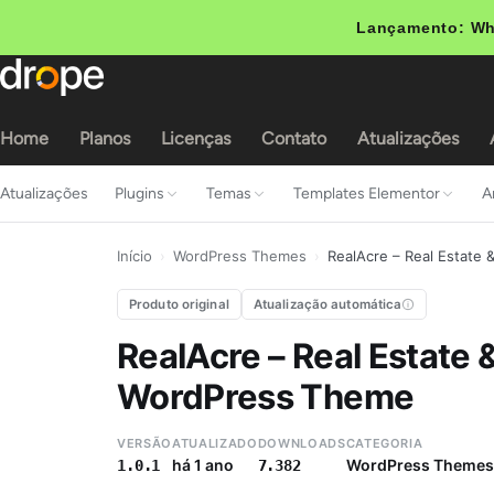
Lançamento: Wh
Home
Planos
Licenças
Contato
Atualizações
Atualizações
Plugins
Temas
Templates Elementor
A
Início
›
WordPress Themes
›
RealAcre – Real Estate 
Produto original
Atualização automática
RealAcre – Real Estate &
WordPress Theme
VERSÃO
ATUALIZADO
DOWNLOADS
CATEGORIA
há 1 ano
WordPress Themes
1.0.1
7.382