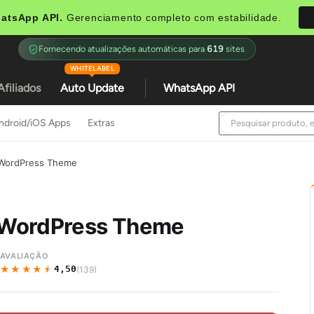
atsApp API.
Gerenciamento completo com estabilidade.
Fornecendo atualizações automáticas para
619
sites
WHITELABEL
Afiliados
Auto Update
WhatsApp API
ndroid/iOS Apps
Extras
n WordPress Theme
n WordPress Theme
AVALIAÇÃO
★★★★★
★★★★★
4,50
(139)