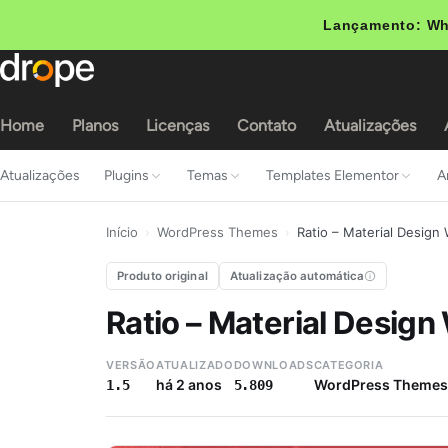
Lançamento: Wh
Home
Planos
Licenças
Contato
Atualizações
Atualizações
Plugins
Temas
Templates Elementor
A
Início
›
WordPress Themes
›
Ratio – Material Desig
Produto original
Atualização automática
Ratio – Material Desig
VERSÃO
ATUALIZADO
DOWNLOADS
CATEGORIA
há 2 anos
WordPress Themes
1.5
5.809