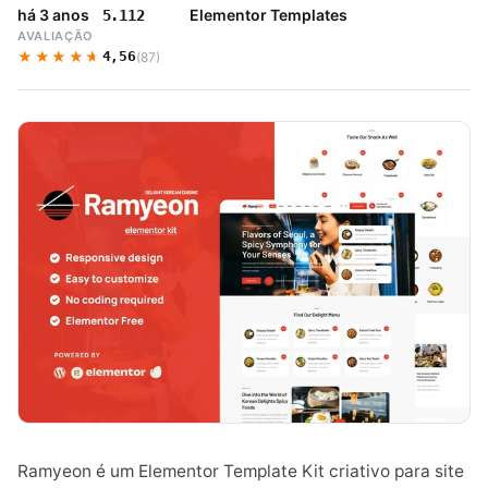
há 3 anos
Elementor Templates
5.112
AVALIAÇÃO
★★★★★
★★★★★
4,56
(87)
Ramyeon é um Elementor Template Kit criativo para site