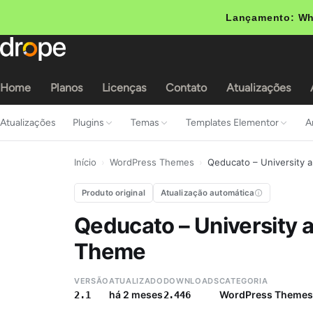
Lançamento: Wh
Home
Planos
Licenças
Contato
Atualizações
Atualizações
Plugins
Temas
Templates Elementor
A
Início
›
WordPress Themes
›
Qeducato – University 
Produto original
Atualização automática
Qeducato – University 
Theme
VERSÃO
ATUALIZADO
DOWNLOADS
CATEGORIA
há 2 meses
WordPress Themes
2.1
2.446