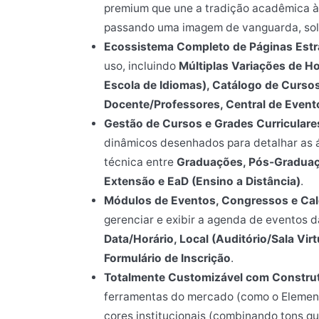
premium que une a tradição acadêmica à
passando uma imagem de vanguarda, sol
Ecossistema Completo de Páginas Estr
uso, incluindo
Múltiplas Variações de H
Escola de Idiomas), Catálogo de Cursos
Docente/Professores, Central de Evento
Gestão de Cursos e Grades Curriculares
dinâmicos desenhados para detalhar as á
técnica entre
Graduações, Pós-Graduaç
Extensão e EaD (Ensino a Distância)
.
Módulos de Eventos, Congressos e Ca
gerenciar e exibir a agenda de eventos 
Data/Horário, Local (Auditório/Sala Vi
Formulário de Inscrição
.
Totalmente Customizável com Construt
ferramentas do mercado (como o Elemento
cores institucionais (combinando tons qu