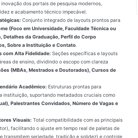
 inovação dos portais de pesquisa modernos,
idez e acabamento técnico impecável.
atégicas:
Conjunto integrado de layouts prontos para
ome (Foco em Universidade, Faculdade Técnica ou
, Detalhes da Graduação, Perfil do Corpo
s, Sobre a Instituição e Contato
.
 com Alta Fidelidade:
Seções específicas e layouts
reas de ensino, dividindo o escopo com clareza
ões (MBAs, Mestrados e Doutorados), Cursos de
lendário Acadêmico:
Estruturas prontas para
da instituição, suportando metadados cruciais como
rtual), Palestrantes Convidados, Número de Vagas e
ores Visuais:
Total compatibilidade com as principais
r), facilitando o ajuste em tempo real de paletas de
e transmitem seriedade, tradição e solidez) e controle