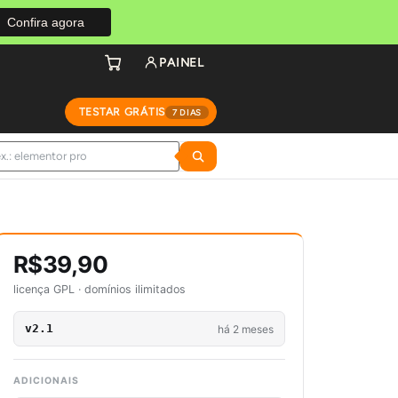
Confira agora
PAINEL
TESTAR GRÁTIS
7 DIAS
R$39,90
licença GPL · domínios ilimitados
v2.1
há 2 meses
ADICIONAIS