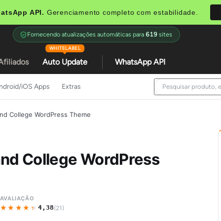
atsApp API.
Gerenciamento completo com estabilidade.
Fornecendo atualizações automáticas para
619
sites
WHITELABEL
Afiliados
Auto Update
WhatsApp API
ndroid/iOS Apps
Extras
and College WordPress Theme
and College WordPress
AVALIAÇÃO
★★★★★
★★★★★
4,38
(21)