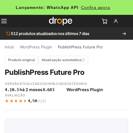
Lançamento: WhatsApp API
Confira agora
512
produtos atualizados nos últimos 7 dias
Início
›
WordPress Plugin
›
PublishPress Future Pro
Produto original
Atualização automática
PublishPress Future Pro
VERSÃO
ATUALIZADO
DOWNLOADS
CATEGORIA
há 2 meses
WordPress Plugin
4.10.3
8.683
AVALIAÇÃO
★★★★★
★★★★★
4,50
(133)