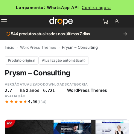
Lançamento: WhatsApp API
Confira agora
544
produtos atualizados nos últimos 7 dias
Início
›
WordPress Themes
›
Prysm – Consulting
Produto original
Atualização automática
Prysm – Consulting
VERSÃO
ATUALIZADO
DOWNLOADS
CATEGORIA
há 2 anos
WordPress Themes
2.7
6.721
AVALIAÇÃO
★★★★★
★★★★★
4,56
(134)