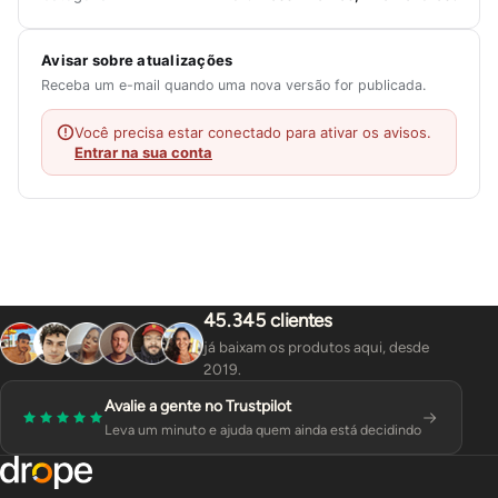
Avisar sobre atualizações
Receba um e-mail quando uma nova versão for publicada.
Você precisa estar conectado para ativar os avisos.
Entrar na sua conta
45.345 clientes
já baixam os produtos aqui, desde
2019.
Avalie a gente no Trustpilot
Leva um minuto e ajuda quem ainda está decidindo