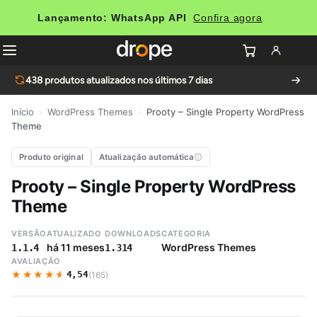
Lançamento: WhatsApp API
Confira agora
438
produtos atualizados nos últimos 7 dias
Início
›
WordPress Themes
›
Prooty – Single Property WordPress
Theme
Produto original
Atualização automática
Prooty – Single Property WordPress
Theme
VERSÃO
ATUALIZADO
DOWNLOADS
CATEGORIA
há 11 meses
WordPress Themes
1.1.4
1.314
AVALIAÇÃO
★★★★★
★★★★★
4,54
(165)