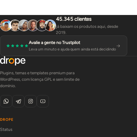
45.345 clientes
já baixam os produtos aqui, desde
2019.
Avalie a gente no Trustpilot
Leva um minuto e ajuda quem ainda está decidindo
Plugins, temas e templates premium para
WordPress, com licença GPL e sem limite de
domínio.
DROPE
Status