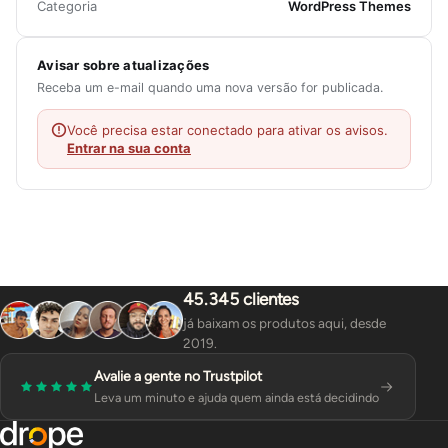
Categoria
WordPress Themes
Avisar sobre atualizações
Receba um e-mail quando uma nova versão for publicada.
Você precisa estar conectado para ativar os avisos.
Entrar na sua conta
45.345 clientes
já baixam os produtos aqui, desde
2019.
Avalie a gente no Trustpilot
Leva um minuto e ajuda quem ainda está decidindo