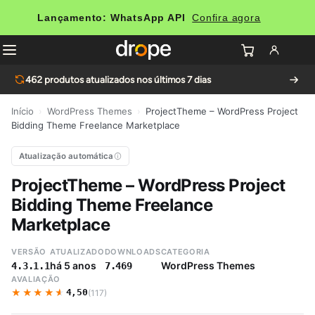
Lançamento: WhatsApp API
Confira agora
462
produtos atualizados nos últimos 7 dias
Início
›
WordPress Themes
›
ProjectTheme – WordPress Project
Bidding Theme Freelance Marketplace
Atualização automática
ProjectTheme – WordPress Project
Bidding Theme Freelance
Marketplace
VERSÃO
ATUALIZADO
DOWNLOADS
CATEGORIA
há 5 anos
WordPress Themes
4.3.1.1
7.469
AVALIAÇÃO
★★★★★
★★★★★
4,50
(117)