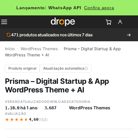
Lançamento: WhatsApp API
Confira agora
471
produtos atualizados nos últimos 7 dias
Início
›
WordPress Themes
›
Prisma – Digital Startup & App
WordPress Theme + AI
Produto original
Atualização automática
Prisma – Digital Startup & App
WordPress Theme + AI
VERSÃO
ATUALIZADO
DOWNLOADS
CATEGORIA
há 1 ano
WordPress Themes
1.10.0
3.687
AVALIAÇÃO
★★★★★
★★★★★
4,60
(153)