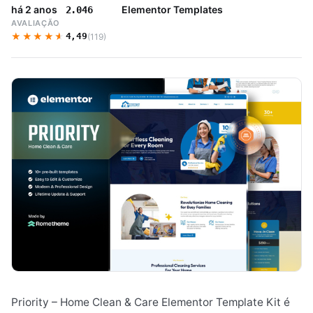
há 2 anos
Elementor Templates
2.046
AVALIAÇÃO
★★★★★
★★★★★
4,49
(119)
Priority – Home Clean & Care Elementor Template Kit é