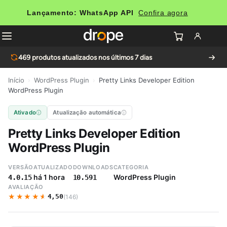
Lançamento: WhatsApp API
Confira agora
469
produtos atualizados nos últimos 7 dias
Início
›
WordPress Plugin
›
Pretty Links Developer Edition
WordPress Plugin
Ativado
Atualização automática
Pretty Links Developer Edition
WordPress Plugin
VERSÃO
ATUALIZADO
DOWNLOADS
CATEGORIA
há 1 hora
WordPress Plugin
4.0.15
10.591
AVALIAÇÃO
★★★★★
★★★★★
4,50
(146)