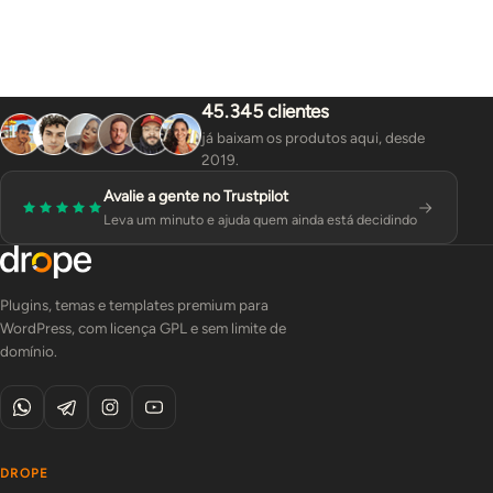
45.345 clientes
já baixam os produtos aqui, desde
2019.
Avalie a gente no Trustpilot
Leva um minuto e ajuda quem ainda está decidindo
Plugins, temas e templates premium para
WordPress, com licença GPL e sem limite de
domínio.
DROPE