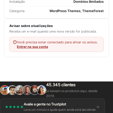
Instalação
Domínios ilimitados
Categoria
WordPress Themes, ThemeForest
Avisar sobre atualizações
Receba um e-mail quando uma nova versão for publicada.
Você precisa estar conectado para ativar os avisos.
Entrar na sua conta
45.345 clientes
já baixam os produtos aqui, desde
2019.
Avalie a gente no Trustpilot
Leva um minuto e ajuda quem ainda está decidindo