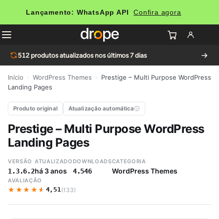
Lançamento: WhatsApp API
Confira agora
512
produtos atualizados nos últimos 7 dias
Início
›
WordPress Themes
›
Prestige – Multi Purpose WordPress
Landing Pages
Produto original
Atualização automática
Prestige – Multi Purpose WordPress
Landing Pages
VERSÃO
ATUALIZADO
DOWNLOADS
CATEGORIA
há 3 anos
WordPress Themes
1.3.6.2
4.546
AVALIAÇÃO
★★★★★
★★★★★
4,51
(133)