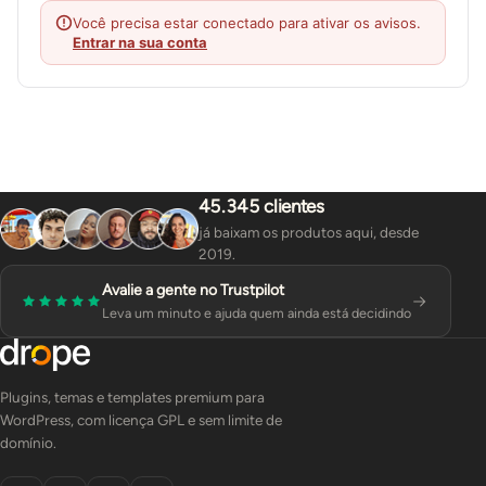
Você precisa estar conectado para ativar os avisos.
Entrar na sua conta
45.345 clientes
já baixam os produtos aqui, desde
2019.
Avalie a gente no Trustpilot
Leva um minuto e ajuda quem ainda está decidindo
Plugins, temas e templates premium para
WordPress, com licença GPL e sem limite de
domínio.