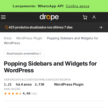
Lançamento: WhatsApp API
Confira agora
425
produtos atualizados nos últimos 7 dias
Início
›
WordPress Plugin
›
Popping Sidebars and Widgets for
WordPress
Atualização automática
Popping Sidebars and Widgets for
WordPress
VERSÃO
ATUALIZADO
DOWNLOADS
CATEGORIA
há 4 anos
WordPress Plugin
1.21
2.730
AVALIAÇÃO
★★★★★
★★★★★
4,48
(190)