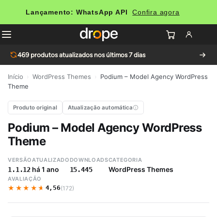
Lançamento: WhatsApp API
Confira agora
469
produtos atualizados nos últimos 7 dias
Início
›
WordPress Themes
›
Podium – Model Agency WordPress
Theme
Produto original
Atualização automática
Podium – Model Agency WordPress
Theme
VERSÃO
ATUALIZADO
DOWNLOADS
CATEGORIA
há 1 ano
WordPress Themes
1.1.12
15.445
AVALIAÇÃO
★★★★★
★★★★★
4,56
(172)