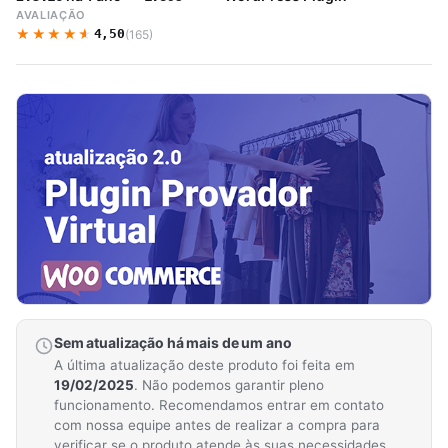
AVALIAÇÃO
★★★★★
★★★★★
4,50
(165)
Sem atualização há mais de um ano
A última atualização deste produto foi feita em
19/02/2025
. Não podemos garantir pleno
funcionamento. Recomendamos entrar em contato
com nossa equipe antes de realizar a compra para
verificar se o produto atende às suas necessidades.