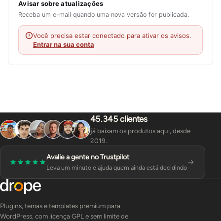
Avisar sobre atualizações
Receba um e-mail quando uma nova versão for publicada.
Você precisa estar conectado para ativar os avisos.
Entrar na sua conta
45.345 clientes
já baixam os produtos aqui, desde
2019.
Avalie a gente no Trustpilot
Leva um minuto e ajuda quem ainda está decidindo
Plugins, temas e templates premium para
WordPress, com licença GPL e sem limite de