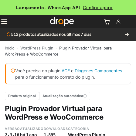
Lançamento: WhatsApp API
Confira agora
512
produtos atualizados nos últimos 7 dias
Início
›
WordPress Plugin
›
Plugin Provador Virtual para
WordPress e WooCommerce
Você precisa do plugin
ACF
e
Diogenes Componentes
para o funcionamento correto do plugin.
Produto original
Atualização automática
Plugin Provador Virtual para
WordPress e WooCommerce
VERSÃO
ATUALIZADO
DOWNLOADS
CATEGORIA
há 1 ano
WordPress Plugin
2.3.16
1.895