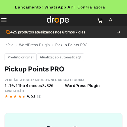
Lançamento: WhatsApp API
Confira agora
425
produtos atualizados nos últimos 7 dias
Início
›
WordPress Plugin
›
Pickup Points PRO
Produto original
Atualização automática
Pickup Points PRO
VERSÃO
ATUALIZADO
DOWNLOADS
CATEGORIA
há 4 meses
WordPress Plugin
1.10.11
3.826
AVALIAÇÃO
★★★★★
★★★★★
4,51
(61)