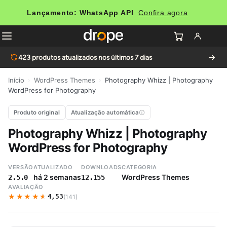
Lançamento: WhatsApp API
Confira agora
423
produtos atualizados nos últimos 7 dias
Início
›
WordPress Themes
›
Photography Whizz | Photography
WordPress for Photography
Produto original
Atualização automática
Photography Whizz | Photography
WordPress for Photography
VERSÃO
ATUALIZADO
DOWNLOADS
CATEGORIA
há 2 semanas
WordPress Themes
2.5.0
12.155
AVALIAÇÃO
★★★★★
★★★★★
4,53
(141)