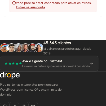
Você precisa estar conectado para ativar os avisos.
Entrar na sua conta
45.345 clientes
já baixam os produtos aqui, desde
2019.
Avalie a gente no Trustpilot
Leva um minuto e ajuda quem ainda está decidindo
Plugins, temas e templates premium para
WordPress, com licença GPL e sem limite de
domínio.