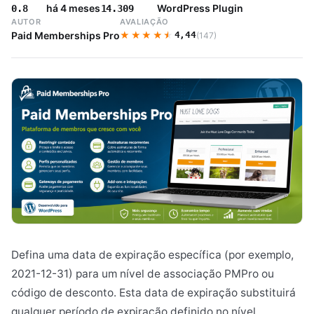
há 4 meses
WordPress Plugin
0.8
14.309
AUTOR
AVALIAÇÃO
★★★★★
★★★★★
Paid Memberships Pro
4,44
(147)
Defina uma data de expiração específica (por exemplo,
2021-12-31) para um nível de associação PMPro ou
código de desconto. Esta data de expiração substituirá
qualquer período de expiração definido no nível.