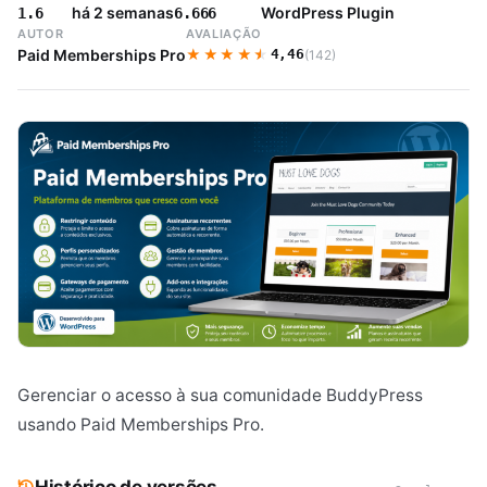
há 2 semanas
WordPress Plugin
1.6
6.666
AUTOR
AVALIAÇÃO
★★★★★
★★★★★
Paid Memberships Pro
4,46
(142)
Gerenciar o acesso à sua comunidade BuddyPress
usando Paid Memberships Pro.