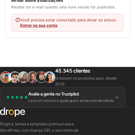
Avisar sobre atualizações
Receba um e-mail quando uma nova versão for publicada.
Você precisa estar conectado para ativar os avisos.
Entrar na sua conta
45.345 clientes
já baixam os produtos aqui, desde
2019.
Avalie a gente no Trustpilot
Leva um minuto e ajuda quem ainda está decidindo
Plugins, temas e templates premium para
WordPress, com licença GPL e sem limite de