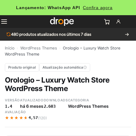
Lançamento: WhatsApp API
Confira agora
480
produtos atualizados nos últimos 7 dias
Início
›
WordPress Themes
›
Orologio – Luxury Watch Store
WordPress Theme
Produto original
Atualização automática
Orologio – Luxury Watch Store
WordPress Theme
VERSÃO
ATUALIZADO
DOWNLOADS
CATEGORIA
há 6 meses
WordPress Themes
1.4
2.603
AVALIAÇÃO
★★★★★
★★★★★
4,57
(120)