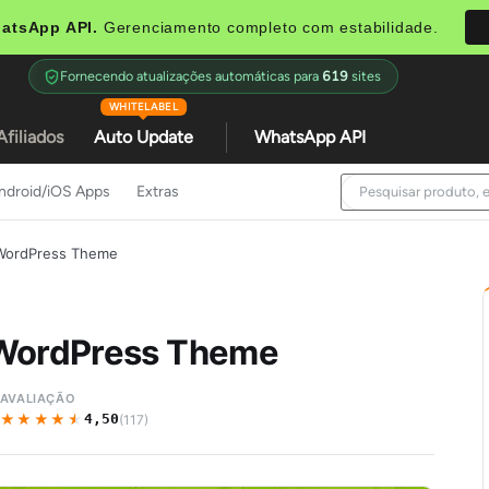
atsApp API.
Gerenciamento completo com estabilidade.
Fornecendo atualizações automáticas para
619
sites
WHITELABEL
Afiliados
Auto Update
WhatsApp API
ndroid/iOS Apps
Extras
 WordPress Theme
 WordPress Theme
AVALIAÇÃO
★★★★★
★★★★★
4,50
(117)