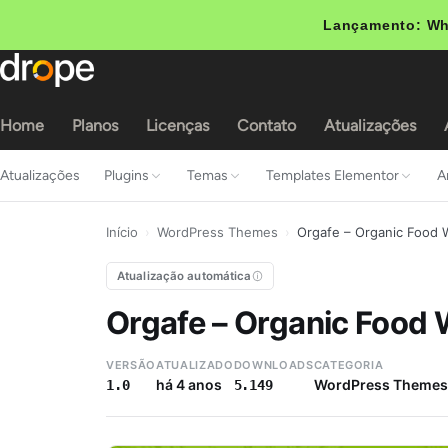
Lançamento: Wh
Home
Planos
Licenças
Contato
Atualizações
Atualizações
Plugins
Temas
Templates Elementor
A
Início
›
WordPress Themes
›
Orgafe – Organic Food
Atualização automática
Orgafe – Organic Food
VERSÃO
ATUALIZADO
DOWNLOADS
CATEGORIA
há 4 anos
WordPress Themes
1.0
5.149