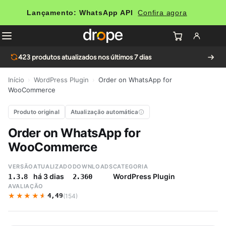
Lançamento: WhatsApp API
Confira agora
423
produtos atualizados nos últimos 7 dias
Início
›
WordPress Plugin
›
Order on WhatsApp for
WooCommerce
Produto original
Atualização automática
Order on WhatsApp for
WooCommerce
VERSÃO
ATUALIZADO
DOWNLOADS
CATEGORIA
há 3 dias
WordPress Plugin
1.3.8
2.360
AVALIAÇÃO
★★★★★
★★★★★
4,49
(154)