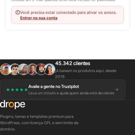
Você precisa estar conectado para ativar os avisos.
Entrar na sua conta
45.342 clientes
já baixam os produtos aqui, desde
2019.
Avalie a gente no Trustpilot
Leva um minuto e ajuda quem ainda está decidindo
Plugins, temas e templates premium para
WordPress, com licença GPL e sem limite de
domínio.