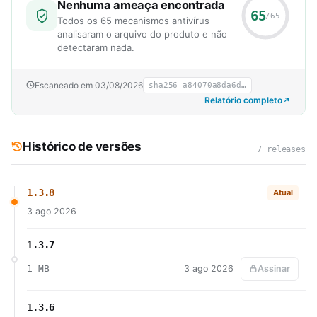
Nenhuma ameaça encontrada
65
/65
Todos os 65 mecanismos antivírus
analisaram o arquivo do produto e não
detectaram nada.
Escaneado em 03/08/2026
sha256 a84070a8da6d…
Relatório completo
Histórico de versões
7 releases
1.3.8
Atual
3 ago 2026
1.3.7
1 MB
3 ago 2026
Assinar
1.3.6