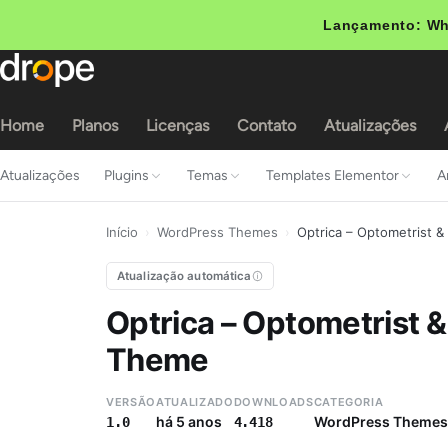
Lançamento: Wh
Home
Planos
Licenças
Contato
Atualizações
Atualizações
Plugins
Temas
Templates Elementor
A
Início
›
WordPress Themes
›
Optrica – Optometrist 
Atualização automática
Optrica – Optometrist 
Theme
VERSÃO
ATUALIZADO
DOWNLOADS
CATEGORIA
há 5 anos
WordPress Themes
1.0
4.418