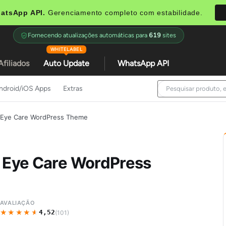
atsApp API.
Gerenciamento completo com estabilidade.
Fornecendo atualizações automáticas para
619
sites
WHITELABEL
Afiliados
Auto Update
WhatsApp API
ndroid/iOS Apps
Extras
& Eye Care WordPress Theme
& Eye Care WordPress
AVALIAÇÃO
★★★★★
★★★★★
4,52
(101)