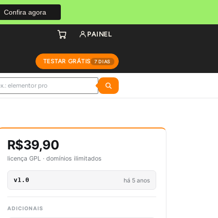
Confira agora
PAINEL
TESTAR GRÁTIS
7 DIAS
R$39,90
licença GPL · domínios ilimitados
v1.0
há 5 anos
ADICIONAIS