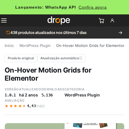
Lançamento: WhatsApp API
Confira agora
438
produtos atualizados nos últimos 7 dias
Início
›
WordPress Plugin
›
On-Hover Motion Grids for Elementor
Produto original
Atualização automática
On-Hover Motion Grids for
Elementor
VERSÃO
ATUALIZADO
DOWNLOADS
CATEGORIA
há 2 anos
WordPress Plugin
1.0.1
5.136
AVALIAÇÃO
★★★★★
★★★★★
4,43
(140)