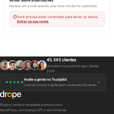
Avisar sobre atualizações
Receba um e-mail quando uma nova versão for publicada.
Você precisa estar conectado para ativar os avisos.
Entrar na sua conta
45.345 clientes
já baixam os produtos aqui, desde
2019.
Avalie a gente no Trustpilot
Leva um minuto e ajuda quem ainda está decidindo
Plugins, temas e templates premium para
WordPress, com licença GPL e sem limite de