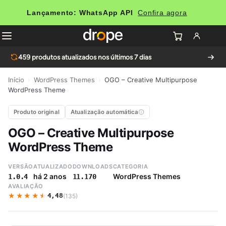
Lançamento: WhatsApp API
Confira agora
459
produtos atualizados nos últimos 7 dias
Início
›
WordPress Themes
›
OGO – Creative Multipurpose
WordPress Theme
Produto original
Atualização automática
OGO – Creative Multipurpose
WordPress Theme
VERSÃO
ATUALIZADO
DOWNLOADS
CATEGORIA
há 2 anos
WordPress Themes
1.0.4
11.170
AVALIAÇÃO
★★★★★
★★★★★
4,48
(135)