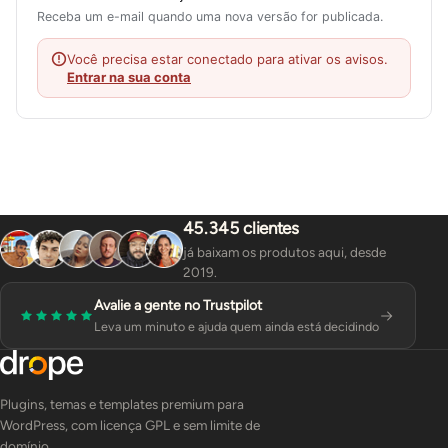
Receba um e-mail quando uma nova versão for publicada.
Você precisa estar conectado para ativar os avisos.
Entrar na sua conta
45.345 clientes
já baixam os produtos aqui, desde
2019.
Avalie a gente no Trustpilot
Leva um minuto e ajuda quem ainda está decidindo
Plugins, temas e templates premium para
WordPress, com licença GPL e sem limite de
domínio.