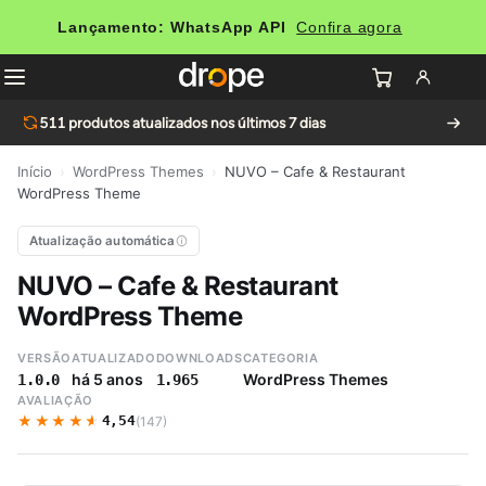
Lançamento: WhatsApp API
Confira agora
511
produtos atualizados nos últimos 7 dias
Início
›
WordPress Themes
›
NUVO – Cafe & Restaurant
WordPress Theme
Atualização automática
NUVO – Cafe & Restaurant
WordPress Theme
VERSÃO
ATUALIZADO
DOWNLOADS
CATEGORIA
há 5 anos
WordPress Themes
1.0.0
1.965
AVALIAÇÃO
★★★★★
★★★★★
4,54
(147)