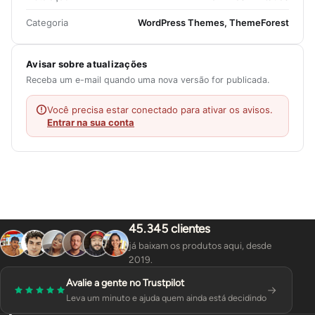
Categoria
WordPress Themes, ThemeForest
Avisar sobre atualizações
Receba um e-mail quando uma nova versão for publicada.
Você precisa estar conectado para ativar os avisos.
Entrar na sua conta
45.345 clientes
já baixam os produtos aqui, desde
2019.
Avalie a gente no Trustpilot
Leva um minuto e ajuda quem ainda está decidindo