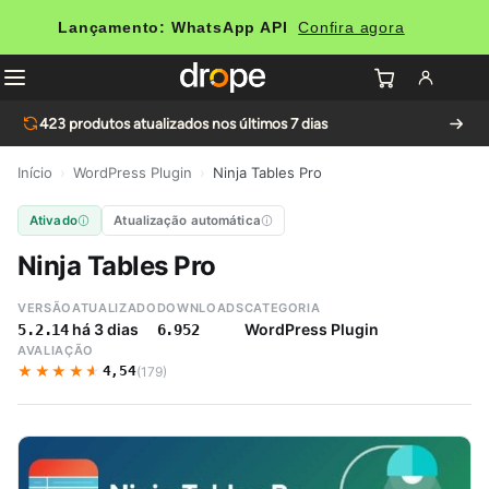
Lançamento: WhatsApp API
Confira agora
423
produtos atualizados nos últimos 7 dias
Início
›
WordPress Plugin
›
Ninja Tables Pro
Ativado
Atualização automática
Ninja Tables Pro
VERSÃO
ATUALIZADO
DOWNLOADS
CATEGORIA
há 3 dias
WordPress Plugin
5.2.14
6.952
AVALIAÇÃO
★★★★★
★★★★★
4,54
(179)