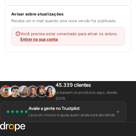
Avisar sobre atualizações
Receba um e-mail quando uma nova versão for publicada.
Você precisa estar conectado para ativar os avisos.
Entrar na sua conta
45.339 clientes
já baixam os produtos aqui, desde
2019.
Avalie a gente no Trustpilot
Leva um minuto e ajuda quem ainda está decidindo