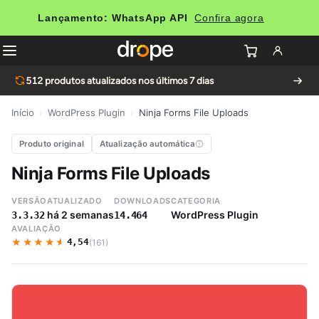
Lançamento: WhatsApp API
Confira agora
512
produtos atualizados nos últimos 7 dias
Início
›
WordPress Plugin
›
Ninja Forms File Uploads
Produto original
Atualização automática
Ninja Forms File Uploads
VERSÃO
ATUALIZADO
DOWNLOADS
CATEGORIA
há 2 semanas
WordPress Plugin
3.3.32
14.464
AVALIAÇÃO
★★★★★
★★★★★
4,54
(161)