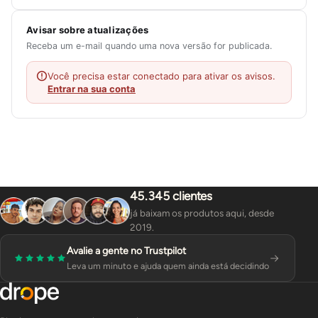
Avisar sobre atualizações
Receba um e-mail quando uma nova versão for publicada.
Você precisa estar conectado para ativar os avisos.
Entrar na sua conta
45.345 clientes
já baixam os produtos aqui, desde
2019.
Avalie a gente no Trustpilot
Leva um minuto e ajuda quem ainda está decidindo