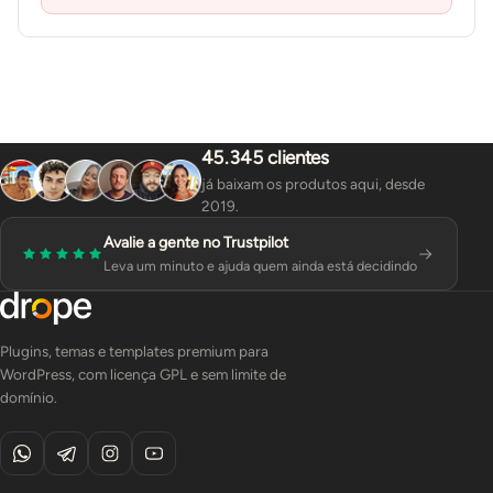
45.345 clientes
já baixam os produtos aqui, desde
2019.
Avalie a gente no Trustpilot
Leva um minuto e ajuda quem ainda está decidindo
Plugins, temas e templates premium para
WordPress, com licença GPL e sem limite de
domínio.