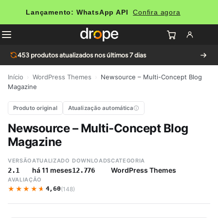
Lançamento: WhatsApp API
Confira agora
453
produtos atualizados nos últimos 7 dias
Início
›
WordPress Themes
›
Newsource – Multi-Concept Blog
Magazine
Produto original
Atualização automática
Newsource – Multi-Concept Blog
Magazine
VERSÃO
ATUALIZADO
DOWNLOADS
CATEGORIA
há 11 meses
WordPress Themes
2.1
12.776
AVALIAÇÃO
★★★★★
★★★★★
4,60
(148)