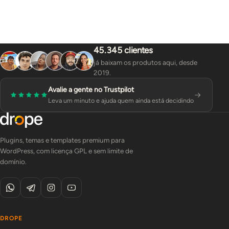
45.345 clientes
já baixam os produtos aqui, desde
2019.
Avalie a gente no Trustpilot
Leva um minuto e ajuda quem ainda está decidindo
Plugins, temas e templates premium para
WordPress, com licença GPL e sem limite de
domínio.
DROPE