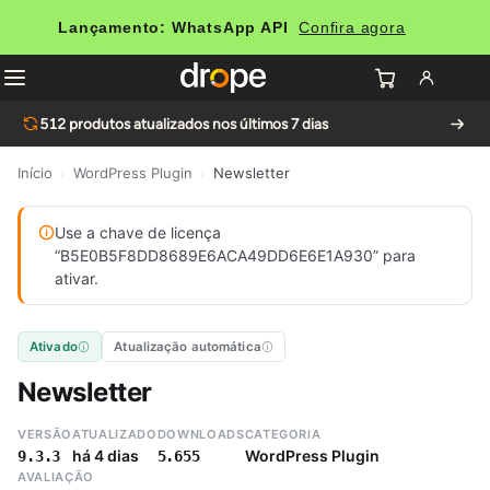
Lançamento: WhatsApp API
Confira agora
512
produtos atualizados nos últimos 7 dias
Início
›
WordPress Plugin
›
Newsletter
Use a chave de licença
“B5E0B5F8DD8689E6ACA49DD6E6E1A930” para
ativar.
Ativado
Atualização automática
Newsletter
VERSÃO
ATUALIZADO
DOWNLOADS
CATEGORIA
há 4 dias
WordPress Plugin
9.3.3
5.655
AVALIAÇÃO