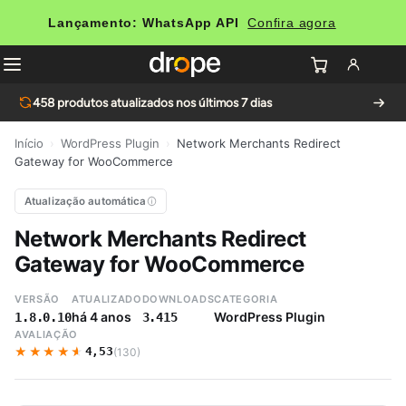
Lançamento: WhatsApp API
Confira agora
458
produtos atualizados nos últimos 7 dias
Início
›
WordPress Plugin
›
Network Merchants Redirect
Gateway for WooCommerce
Atualização automática
Network Merchants Redirect
Gateway for WooCommerce
VERSÃO
ATUALIZADO
DOWNLOADS
CATEGORIA
há 4 anos
WordPress Plugin
1.8.0.10
3.415
AVALIAÇÃO
★★★★★
★★★★★
4,53
(130)