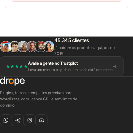
45.345 clientes
já baixam os produtos aqui, desde
2019.
Avalie a gente no Trustpilot
Leva um minuto e ajuda quem ainda está decidindo
Plugins, temas e templates premium para
WordPress, com licença GPL e sem limite de
domínio.