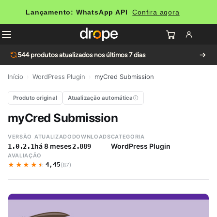
Lançamento: WhatsApp API
Confira agora
544
produtos atualizados nos últimos 7 dias
Início
›
WordPress Plugin
›
myCred Submission
Produto original
Atualização automática
myCred Submission
VERSÃO
ATUALIZADO
DOWNLOADS
CATEGORIA
há 8 meses
WordPress Plugin
1.0.2.1
2.889
AVALIAÇÃO
★★★★★
★★★★★
4,45
(87)