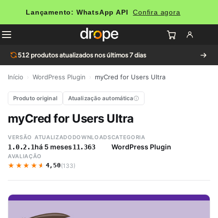
Lançamento: WhatsApp API
Confira agora
512
produtos atualizados nos últimos 7 dias
Início
›
WordPress Plugin
›
myCred for Users Ultra
Produto original
Atualização automática
myCred for Users Ultra
VERSÃO
ATUALIZADO
DOWNLOADS
CATEGORIA
há 5 meses
WordPress Plugin
1.0.2.1
11.363
AVALIAÇÃO
★★★★★
★★★★★
4,50
(133)