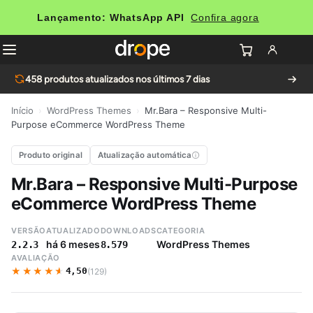
Lançamento: WhatsApp API
Confira agora
458
produtos atualizados nos últimos 7 dias
Início
›
WordPress Themes
›
Mr.Bara – Responsive Multi-
Purpose eCommerce WordPress Theme
Produto original
Atualização automática
Mr.Bara – Responsive Multi-Purpose
eCommerce WordPress Theme
VERSÃO
ATUALIZADO
DOWNLOADS
CATEGORIA
há 6 meses
WordPress Themes
2.2.3
8.579
AVALIAÇÃO
★★★★★
★★★★★
4,50
(129)