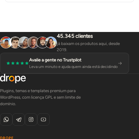
45.345 clientes
já baixam os produtos aqui, desde
2019.
Avalie a gente no Trustpilot
Leva um minuto e ajuda quem ainda está decidindo
Plugins, temas e templates premium para
WordPress, com licença GPL e sem limite de
domínio.
DROPE