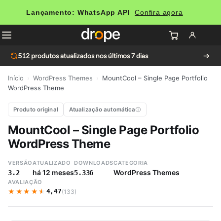
Lançamento: WhatsApp API
Confira agora
512
produtos atualizados nos últimos 7 dias
Início
›
WordPress Themes
›
MountCool – Single Page Portfolio
WordPress Theme
Produto original
Atualização automática
MountCool – Single Page Portfolio
WordPress Theme
VERSÃO
ATUALIZADO
DOWNLOADS
CATEGORIA
há 12 meses
WordPress Themes
3.2
5.336
AVALIAÇÃO
★★★★★
★★★★★
4,47
(133)