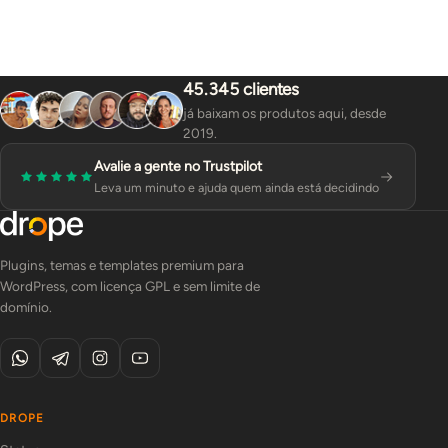
45.345 clientes
já baixam os produtos aqui, desde
2019.
Avalie a gente no Trustpilot
Leva um minuto e ajuda quem ainda está decidindo
Plugins, temas e templates premium para
WordPress, com licença GPL e sem limite de
domínio.
DROPE