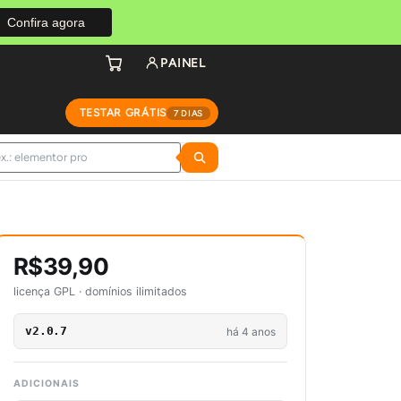
Confira agora
PAINEL
TESTAR GRÁTIS
7 DIAS
R$39,90
licença GPL · domínios ilimitados
v2.0.7
há 4 anos
ADICIONAIS