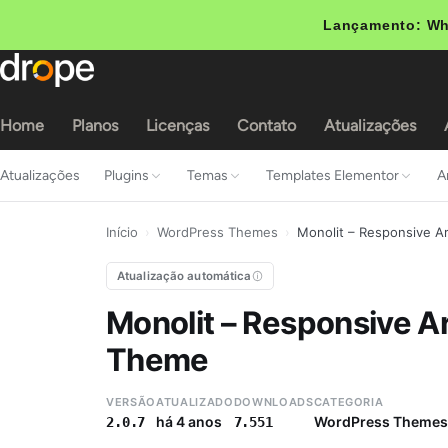
Lançamento: Wh
Home
Planos
Licenças
Contato
Atualizações
Atualizações
Plugins
Temas
Templates Elementor
A
Início
›
WordPress Themes
›
Monolit – Responsive A
Atualização automática
Monolit – Responsive A
Theme
VERSÃO
ATUALIZADO
DOWNLOADS
CATEGORIA
há 4 anos
WordPress Themes
2.0.7
7.551