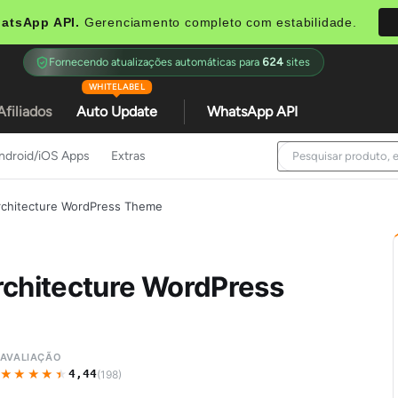
atsApp API.
Gerenciamento completo com estabilidade.
Fornecendo atualizações automáticas para
624
sites
WHITELABEL
Afiliados
Auto Update
WhatsApp API
ndroid/iOS Apps
Extras
rchitecture WordPress Theme
rchitecture WordPress
AVALIAÇÃO
★★★★★
★★★★★
4,44
(198)