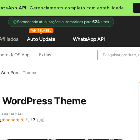
atsApp API.
Gerenciamento completo com estabilidade.
Fornecendo atualizações automáticas para
624
sites
WHITELABEL
Afiliados
Auto Update
WhatsApp API
ndroid/iOS Apps
Extras
gn WordPress Theme
gn WordPress Theme
AVALIAÇÃO
★★★★★
★★★★★
s
4,47
(138)