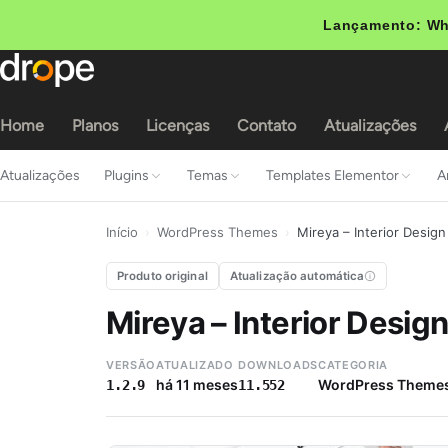
Lançamento: Wh
Home
Planos
Licenças
Contato
Atualizações
Atualizações
Plugins
Temas
Templates Elementor
A
Início
›
WordPress Themes
›
Mireya – Interior Desi
Produto original
Atualização automática
Mireya – Interior Desi
VERSÃO
ATUALIZADO
DOWNLOADS
CATEGORIA
há 11 meses
WordPress Theme
1.2.9
11.552