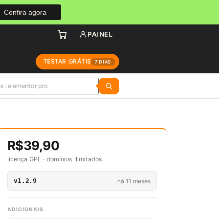
Confira agora
PAINEL
TESTAR GRÁTIS
7 DIAS
R$39,90
licença GPL · domínios ilimitados
v1.2.9
há 11 meses
ADICIONAIS