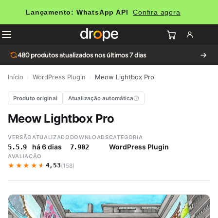
Lançamento: WhatsApp API
Confira agora
480
produtos atualizados nos últimos 7 dias
Início
›
WordPress Plugin
›
Meow Lightbox Pro
Produto original
Atualização automática
Meow Lightbox Pro
VERSÃO
ATUALIZADO
DOWNLOADS
CATEGORIA
há 6 dias
WordPress Plugin
5.5.9
7.902
AVALIAÇÃO
★★★★★
★★★★★
4,53
(158)