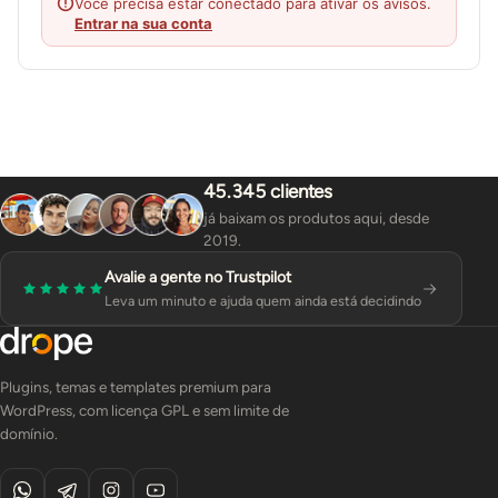
Você precisa estar conectado para ativar os avisos.
Entrar na sua conta
45.345 clientes
já baixam os produtos aqui, desde
2019.
Avalie a gente no Trustpilot
Leva um minuto e ajuda quem ainda está decidindo
Plugins, temas e templates premium para
WordPress, com licença GPL e sem limite de
domínio.