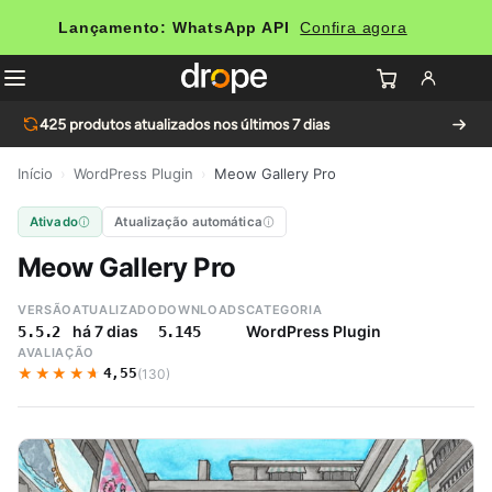
Lançamento: WhatsApp API
Confira agora
425
produtos atualizados nos últimos 7 dias
Início
›
WordPress Plugin
›
Meow Gallery Pro
Ativado
Atualização automática
Meow Gallery Pro
VERSÃO
ATUALIZADO
DOWNLOADS
CATEGORIA
há 7 dias
WordPress Plugin
5.5.2
5.145
AVALIAÇÃO
★★★★★
★★★★★
4,55
(130)