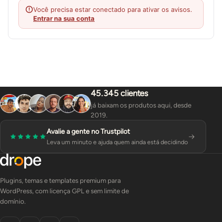
Você precisa estar conectado para ativar os avisos.
Entrar na sua conta
45.345 clientes
já baixam os produtos aqui, desde
2019.
Avalie a gente no Trustpilot
Leva um minuto e ajuda quem ainda está decidindo
Plugins, temas e templates premium para
WordPress, com licença GPL e sem limite de
domínio.