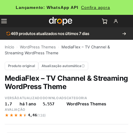
Lançamento: WhatsApp API
Confira agora
469
produtos atualizados nos últimos 7 dias
Início
›
WordPress Themes
›
MediaFlex – TV Channel &
Streaming WordPress Theme
Produto original
Atualização automática
MediaFlex – TV Channel & Streaming
WordPress Theme
VERSÃO
ATUALIZADO
DOWNLOADS
CATEGORIA
há 1 ano
WordPress Themes
1.7
5.557
AVALIAÇÃO
★★★★★
★★★★★
4,46
(138)