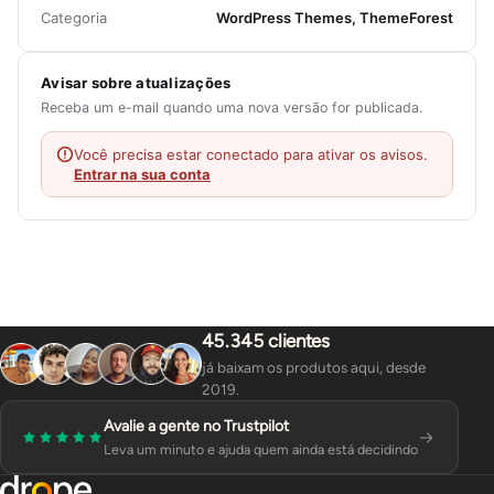
Categoria
WordPress Themes, ThemeForest
Avisar sobre atualizações
Receba um e-mail quando uma nova versão for publicada.
Você precisa estar conectado para ativar os avisos.
Entrar na sua conta
45.345 clientes
já baixam os produtos aqui, desde
2019.
Avalie a gente no Trustpilot
Leva um minuto e ajuda quem ainda está decidindo