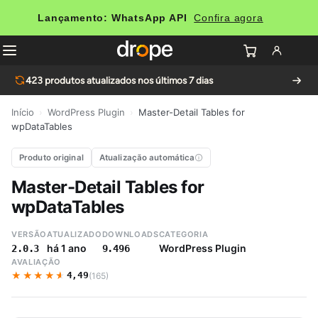
Lançamento: WhatsApp API
Confira agora
423
produtos atualizados nos últimos 7 dias
Início
›
WordPress Plugin
›
Master-Detail Tables for
wpDataTables
Produto original
Atualização automática
Master-Detail Tables for
wpDataTables
VERSÃO
ATUALIZADO
DOWNLOADS
CATEGORIA
há 1 ano
WordPress Plugin
2.0.3
9.496
AVALIAÇÃO
★★★★★
★★★★★
4,49
(165)