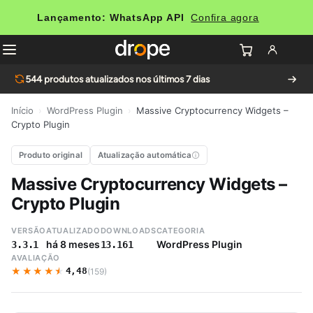
Lançamento: WhatsApp API
Confira agora
544
produtos atualizados nos últimos 7 dias
Início
›
WordPress Plugin
›
Massive Cryptocurrency Widgets –
Crypto Plugin
Produto original
Atualização automática
Massive Cryptocurrency Widgets –
Crypto Plugin
VERSÃO
ATUALIZADO
DOWNLOADS
CATEGORIA
há 8 meses
WordPress Plugin
3.3.1
13.161
AVALIAÇÃO
★★★★★
★★★★★
4,48
(159)